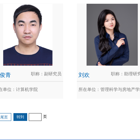
古富强
郭松涛
富强，重庆大学计算机学院教授、
郭松涛，男，博士、二级教授、
士/硕士生导师，澳大利亚墨尔本
生导师，教育部“新世纪 优秀人
..
持...
俊青
职称：副研究员
刘欢
职称：助理研
在单位：计算机学院
所在单位：管理科学与房地产学
乐俊青
刘欢
页
尾页
俊青，江西抚州，副研究员，硕士
刘欢，女，博士，现任重庆大学
导师，CCF网络与系统安全专委执
科学与房地产学院助理研究员，
..
生...