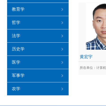
冯
教育学
冯永，重庆大学计
任、教授、博士生
哲学
导...
法学
历史学
黄宏宇
医学
所在单位：计算
军事学
黄
农学
黄宏宇，博士、副
向包括无线网络、
无...