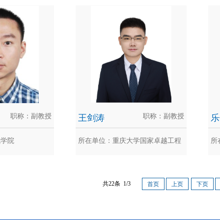
永
淦艳
算机学院工程系主
淦艳，博士，副教授，硕士生导师。
古
导师、博士后合作
主要研究方向包括计算机视觉、深度
博
学...
大学.
职称：副教授
王剑涛
职称：副教授
乐
机学院
所在单位：重庆大学国家卓越工程
所
师学院
宏宇
王剑涛
共22条 1/3
首页
上页
下页
教授。主要研究方
王剑涛博士，特聘副教授，中国科学
乐
车辆自组织网络、
技术大学学士（2009），香港城市
生
大...
行委.