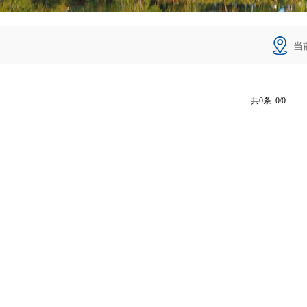
当
共0条 0/0