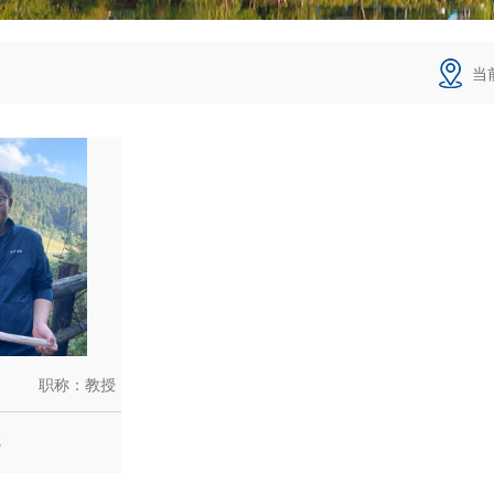
当
职称：教授
院