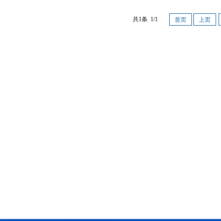
成雄
共1条 1/1
首页
上页