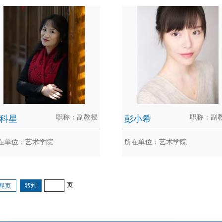
李刚
刘云国
，硕士毕业于韩国 DongSeo 大
IT & 数字艺术研究...
科星
职称：副教授
彭小希
职称：副
在单位：艺术学院
所在单位：艺术学院
彭科星
彭小希
页
尾页
科星 设计系产品设计专业 副教授
彭小希，艺术学博士，重庆大学
国工业设计协会 会员 重庆工业设
学院舞蹈专业教师，副教授、艺
.
硕...