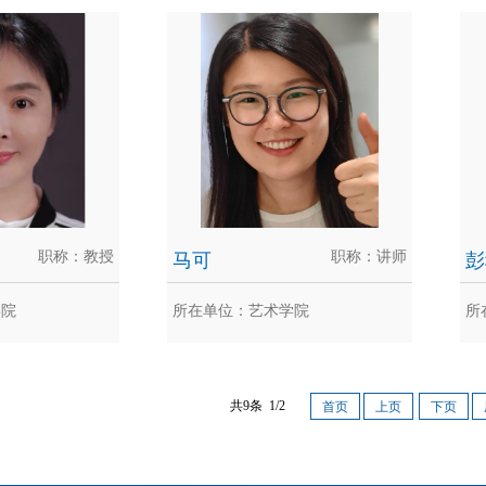
东东
况成泉
月作品《律动之春》获
重庆大学艺术学院视觉传达设计系副
李刚
二届中国画线描艺
教授，硕士研究生导师，艺术学院设
学 
计...
职称：教授
马可
职称：讲师
彭
学院
所在单位：艺术学院
所
雅梅
马可
共9条 1/2
首页
上页
下页
庆大学艺术学院教
彭
研究方向：中国画
中
计..