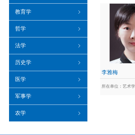
冯
教育学
[1]2010年11
中国美协举办的第
哲学
术大...
法学
历史学
李雅梅
医学
所在单位：艺术
军事学
李
农学
李雅梅，博士，重
授，硕士生导师。
创...