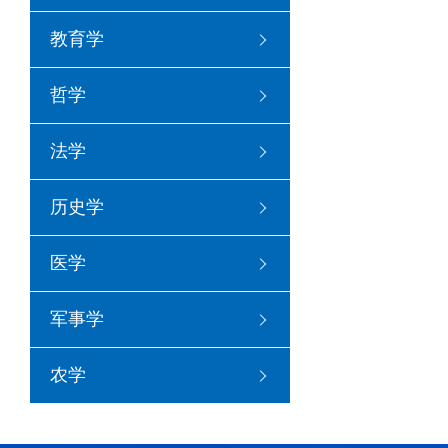
黄
教育学
主要致力于“非常
评价”、“水力压裂裂
哲学
法学
历史学
医学
军事学
农学