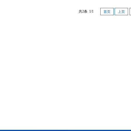
赛鹏
廖志伟
共2条 1/1
首页
上页
规油气储层地应力
廖志伟，男，1986年生，湖北洪湖
缝扩展机理”及...
人，教授，硕士/博士生导师，巴渝
青年学...