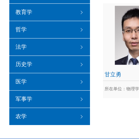
柴
教育学
柴一晟，重庆大学
中国科学技术大学
哲学
并...
法学
历史学
甘立勇
医学
所在单位：物理
军事学
甘
农学