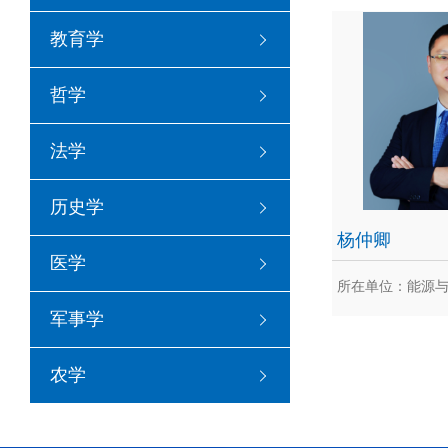
苟
教育学
苟小龙，重庆大学
院教授、博士生导师
哲学
于重...
法学
历史学
杨仲卿
医学
所在单位：能源
军事学
杨
农学
杨仲卿，教授，博
次青年人才，任重
工...