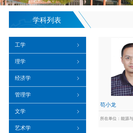
学科列表
工学
理学
经济学
管理学
苟小龙
文学
所在单位：能源
艺术学