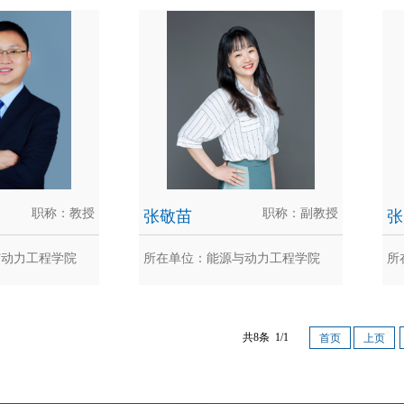
小龙
黄鑫
能源与动力工程学
黄鑫，工学博士，副教授，热能与动
石
。1995年毕业
力工程系副主任。日本九州大学工学
2
博...
位，
职称：教授
张敬苗
职称：副教授
张
与动力工程学院
所在单位：能源与动力工程学院
所
仲卿
张敬苗
共8条 1/1
首页
上页
导，入选国家高层
张敬苗，博士，副教授。2020年3月
张
庆大学能源与动力
获得东京大学生物材料科学专业博士
导
学位...
程与.