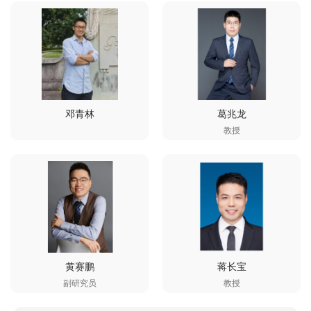
邓青林
葛兆龙
教授
黄赛鹏
蒋长宝
副研究员
教授