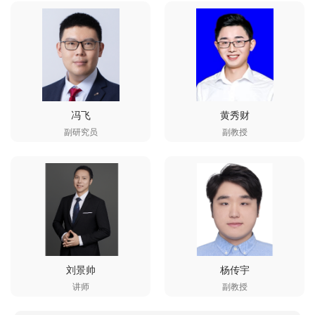
冯飞
黄秀财
副研究员
副教授
刘景帅
杨传宇
讲师
副教授