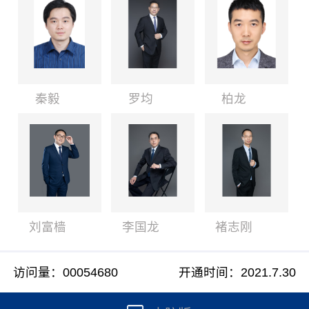
秦毅
罗均
柏龙
刘富樯
李国龙
褚志刚
访问量：
00054680
开通时间：
2021
.
7
.
30