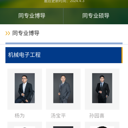
最后更新时间：
2024
.
4
.
3
同专业博导
同专业硕导
同专业博导
机械电子工程
杨为
汤宝平
孙园喜