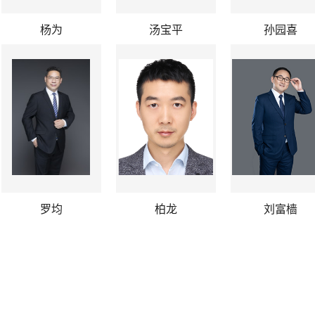
杨为
汤宝平
孙园喜
罗均
柏龙
刘富樯