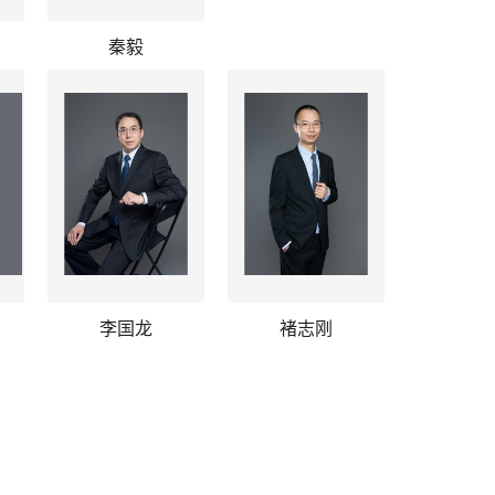
秦毅
李国龙
褚志刚