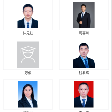
仲元红
周喜川
万俊
钱君辉