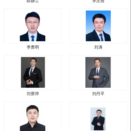
欧静兰
李正周
李勇明
刘涛
刘景帅
刘丹平