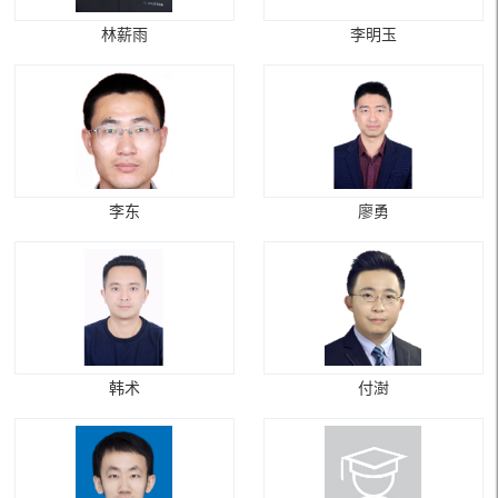
林薪雨
李明玉
李东
廖勇
韩术
付澍