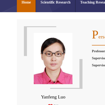
Home
Scientific Research
Teaching Rese
P
Ers
Profess
Supervis
Supervis
Yanfeng Luo