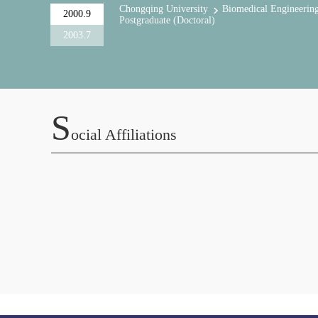
Chongqing University
Biomedical Engineerin
2000.9
Postgraduate (Doctoral)
2003.7
S
Ocial Affiliations