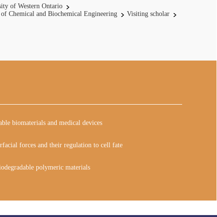
ity of Western Ontario
 of Chemical and Biochemical Engineering
Visiting scholar
able biomaterials and medical devices
rfacial forces and their regulation to cell fate
iodegradable polymeric materials