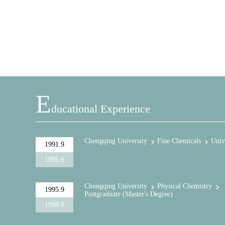
E
Ducational Experience
Chongqing University
Fine Chemicals
Univ
1991.9
1995.6
Chongqing University
Physical Chemistry
1995.9
Postgraduate (Master's Degree)
1998.6