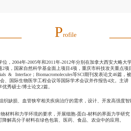
P
Rofile
学位，
2004
年
-2005
年和
2011
年
-2012
年分别在加拿大西安大略大
题
2
项，国家自然科学基金面上项目
4
项，重庆市科技攻关重点项
als & Interface
；
Biomacromolecules
等
SCI
期刊发表论文
46
篇，
会、国际生物医学工程会议等国际学术会议并作报告
4
次。主讲
学优秀硕士
/
博士论文
2
篇。
组织缺损、血管狭窄相关疾病治疗的需求，设计、开发高强度智
生物材料和力学环境的要求，开展细胞
-
蛋白
-
材料的界面力学研究
可降解高分子材料在绿色包装、医药、食品、农业中的应用。