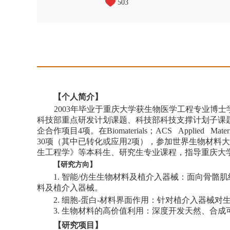
503
【个人简介】
2003
年毕业于重庆大学获生物医学工程专业博士
科技部重点研发计划课题、科技部科技支撑计划子课
企合作项目
4
项。在
Biomaterials
；
ACS Applied Materi
30
项（其中已转化或应用
2
项），参加世界生物材料大
生工程学》等本科生、研究生专业课程，指导重庆大
【研究方向】
1.
智能
/
仿生生物材料及植介入器械：面向骨骼肌
料及植介入器械。
2.
细胞
-
蛋白
-
材料界面作用：针对植介入器械对
3.
生物材料的高价值利用：深度开发天然、合成
【研究项目】