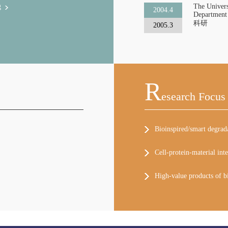
g
The Univers
2004.4
Department
科研
2005.3
R
Esearch Focus
Bioinspired/smart degrad
Cell-protein-material inte
High-value products of b