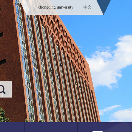
chongqing university
中文