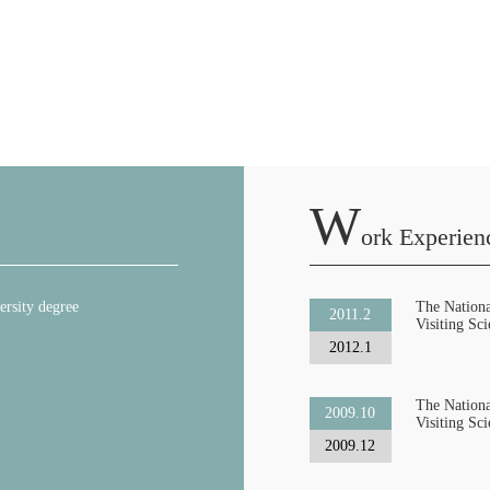
W
Ork Experien
ersity degree
The Nationa
2011.2
Visiting Sci
2012.1
The Nationa
2009.10
Visiting Sci
2009.12