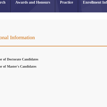
arch
Awards and Honours
Practice
Enrollment In
onal Information
or
or of Doctorate Candidates
or of Master's Candidates