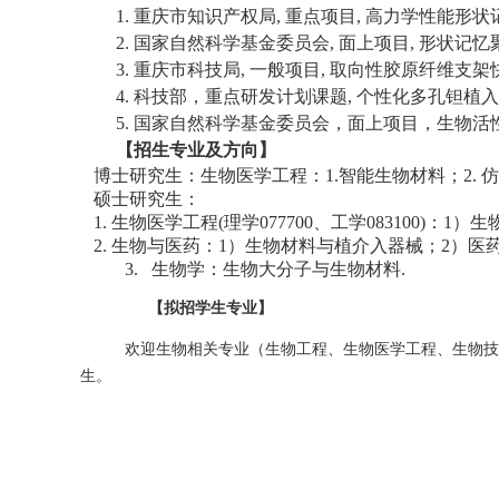
1.
重庆市知识产权局
,
重点项目
,
高力学性能形状
2.
国家自然科学基金委员会
,
面上项目
,
形状记忆
3.
重庆市科技局
,
一般项目
,
取向性胶原纤维支架
4.
科技部，重点研发计划课题
,
个性化多孔钽植入
5.
国家自然科学基金委员会，面上项目，生物活
【招生专业及方向】
博士研究生：生物医学工程：
1.
智能生物材料；
2.
仿
硕士研究生：
1. 生物医学工程(
理学
077700、
工学
083100
)
：
1）
生
2. 生物与医药：
1）
生物材料与植介入器械；
2）
医
3.
生物学：
生物大分子与生物材料
.
【拟招学生专业】
欢迎生物相关专业（生物工程、生物医学工程、生物技
生。