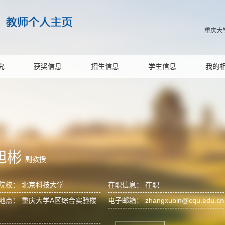
重庆大
究
获奖信息
招生信息
学生信息
我的
旭彬
副教授
院校： 北京科技大学
在职信息： 在职
地点： 重庆大学A区综合实验楼
电子邮箱：
zhangxubin@cqu.edu.cn