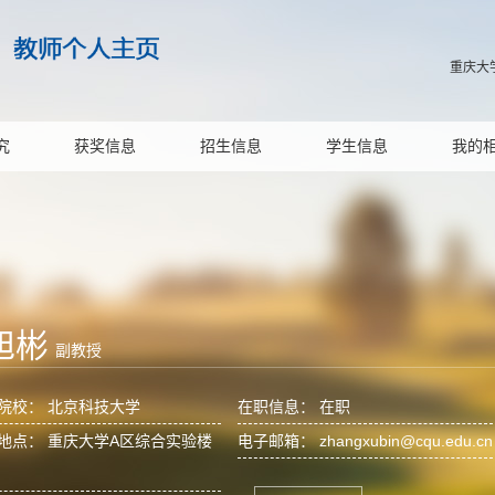
重庆大
究
获奖信息
招生信息
学生信息
我的
旭彬
副教授
院校： 北京科技大学
在职信息： 在职
地点： 重庆大学A区综合实验楼
电子邮箱：
zhangxubin@cqu.edu.cn