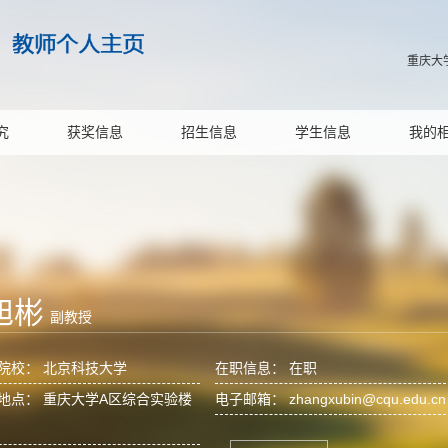
重庆大
究
获奖信息
招生信息
学生信息
我的
旭彬
副教授
院校： 北京科技大学
在职信息： 在职
地点： 重庆大学A区综合实验楼
电子邮箱：
zhangxubin@cqu.edu.cn