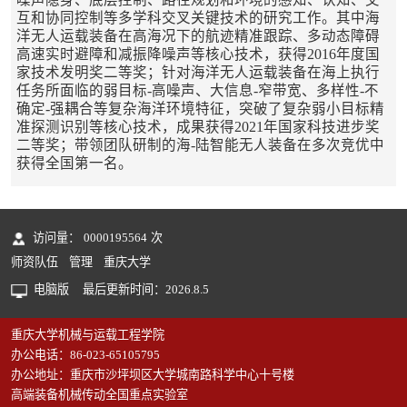
互和协同控制等多学科交叉关键技术的研究工作。其中海
洋无人运载装备在高海况下的航迹精准跟踪、多动态障碍
高速实时避障和减振降噪声等核心技术，获得2016年度国
家技术发明奖二等奖；针对海洋无人运载装备在海上执行
任务所面临的弱目标-高噪声、大信息-窄带宽、多样性-不
确定-强耦合等复杂海洋环境特征，突破了复杂弱小目标精
准探测识别等核心技术，成果获得2021年国家科技进步奖
二等奖；带领团队研制的海-陆智能无人装备在多次竞优中
获得全国第一名。
访问量：
0000195564
次
师资队伍
管理
重庆大学
电脑版
最后更新时间：
2026
.
8
.
5
重庆大学机械与运载工程学院
办公电话：86-023-65105795
办公地址：重庆市沙坪坝区大学城南路科学中心十号楼
高端装备机械传动全国重点实验室