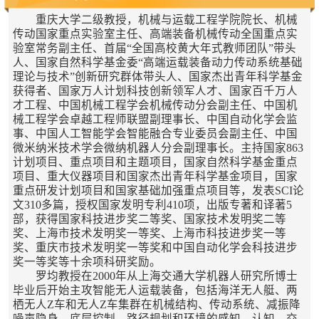
重庆大学二级教授，机械与运载工程学院院长、机械
传动国家重点实验室主任、高端装备机械传动全国重点实
验室常务副主任、首届“全国高校黄大年式教师团队”带头
人、国家自然科学基金委“高端运载装备动力传动系统基础
理论与技术”创新研究群体带头人、国家杰出青年科学基金
获得者、国家万人计划科技创新领军人才、国家百千万人
才工程、中国机械工程学会机械传动分会副主任、中国机
械工程学会卓越工程师联盟副理事长、中国自动化学会监
事、中国人工智能学会智能融合专业委员会副主任、中国
微米纳米技术学会微纳机器人分会副理事长。主持国家863
计划项目、重点项目和主题项目，国家自然科学基金重点
项目、重大仪器项目和国家杰出青年科学基金项目，国家
重点研发计划项目和国家基础加强重点项目等，发表SCI论
文310多篇，授权国家发明专利410项，出版专著和译著5
部，获得国家科技进步奖二等奖、国家技术发明奖二等
奖、上海市技术发明奖一等奖、上海市科技进步奖一等
奖、重庆市技术发明奖一等奖和中国自动化学会科技进步
奖一等奖等十余项科研奖励。
罗均教授在2000年从上海交通大学机器人研究所博士
毕业后开始主攻智能无人运载装备，包括海洋无人艇、两
栖无人Z车和无人Z车集群在机械结构、传动系统、减振降
噪声隐身、底层控制、路径规划和环境的感知、认知、交