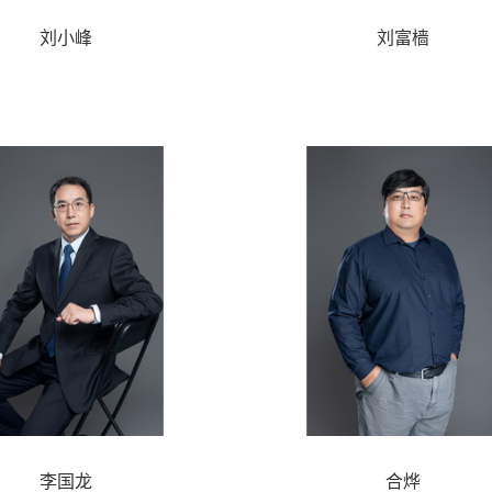
刘小峰
刘富樯
李国龙
合烨