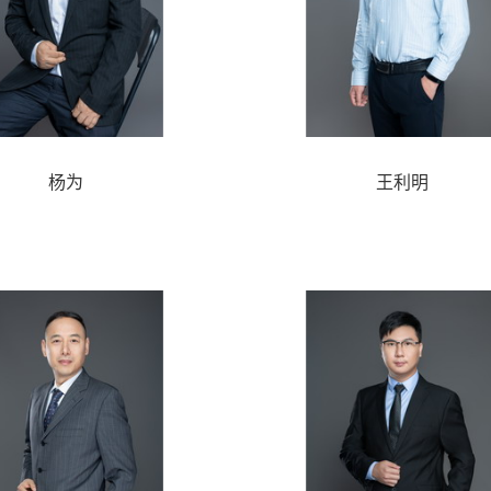
杨为
王利明