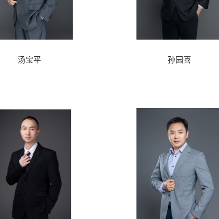
汤宝平
孙园喜