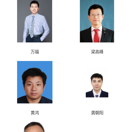
万福
梁高峰
黄鸿
龚朝阳