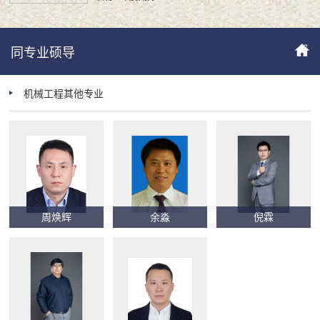
同专业硕导
机械工程其他专业
周焕辉
余淼
倪霖