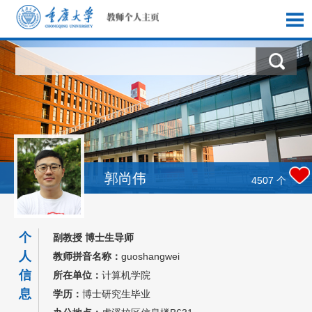
首页
科学研究
教学研究
获奖信息
郭尚伟
4507
个
社会实践
个
副教授 博士生导师
招生信息
人
教师拼音名称：
guoshangwei
信
所在单位：
计算机学院
学生信息
息
学历：
博士研究生毕业