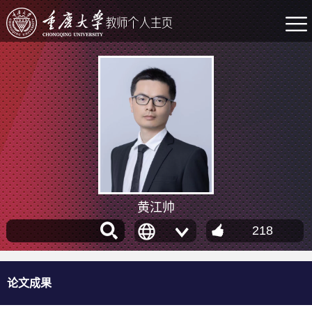
黄江帅
218
论文成果