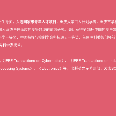
士生导师，入选
国家级青年人才项目
，重庆大学百人计划学者，
重庆市学
系统与自适应控制等领域的前沿研究。先后获得第25届中国控制与决策会议Z
学一等奖、中国指挥与控制学会科技进步一等奖、首届军科委智创杯前沿技
尖科学家榜单。
tions on Cybernetics》、《IEEE Transactions on Industrial 
ation Processing Systems》、《Electronics》等，出版英文专著两部，发表