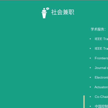
社会兼职
学术服务：
• IEEE Tran
• IEEE Tran
• Frontiers
• Journal o
• Electroni
• Actuators
• Co-Chair,
• 中国控