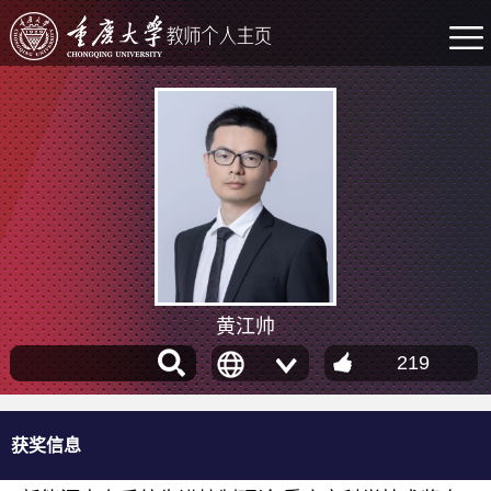
黄江帅
219
获奖信息