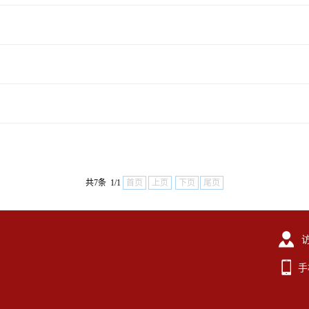
共7条 1/1
首页
上页
下页
尾页
手