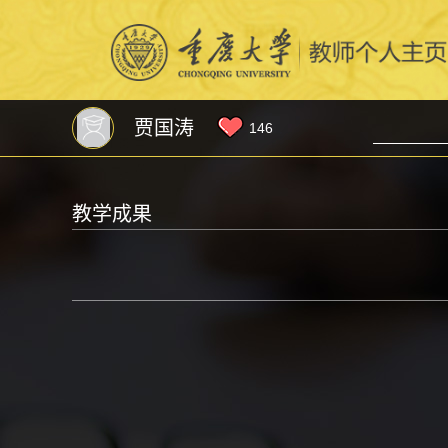
贾国涛
146
教学成果