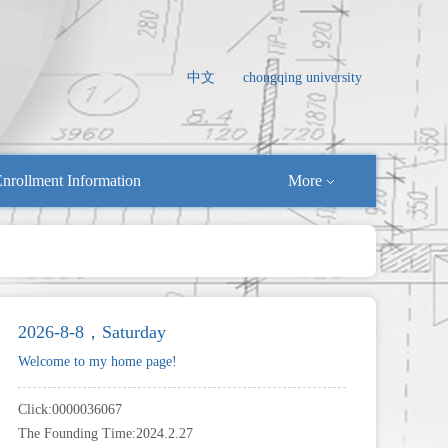
中文
chongqing university
nrollment Information
More
2026-8-8，Saturday
Welcome to my home page!
Click:
0000036067
The Founding Time:
2024
.
2
.
27