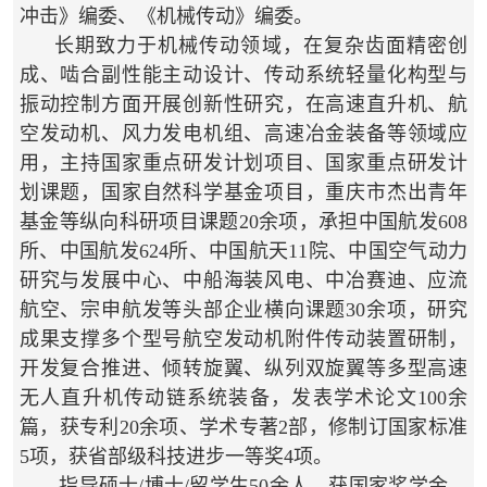
冲击》编委、《机械传动》编委。
长期致力于机械传动领域，在复杂齿面精密创
成、啮合副性能主动设计、传动系统轻量化构型与
振动控制方面开展创新性研究，在高速直升机、航
空发动机、风力发电机组、高速冶金装备等领域应
用，主持国家重点研发计划项目、国家重点研发计
划课题，国家自然科学基金项目，重庆市杰出青年
基金等纵向科研项目课题20余项，承担中国航发608
所、中国航发624所、中国航天11院、中国空气动力
研究与发展中心、中船海装风电、中冶赛迪、应流
航空、宗申航发等头部企业横向课题30余项，研究
成果支撑多个型号航空发动机附件传动装置研制，
开发复合推进、倾转旋翼、纵列双旋翼等多型高速
无人直升机传动链系统装备，发表学术论文100余
篇，获专利20余项、学术专著2部，修制订国家标准
5项，获省部级科技进步一等奖4项。
指导硕士/博士/留学生50余人，获国家奖学金、