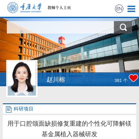
首页
科学研究
教学研究
获奖信息
赵川榕
381
个
社会实践
科研项目
招生信息
用于口腔颌面缺损修复重建的个性化可降解镁
学生信息
基金属植入器械研发