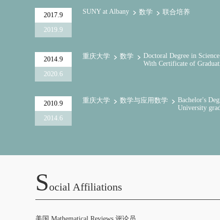
SUNY at Albany
数学
联合培养
2017.9
2019.9
Doctoral Degree in Science
重庆大学
数学
2014.9
With Certificate of Gradua
2020.6
Bachelor's Deg
重庆大学
数学与应用数学
2010.9
University gra
2014.6
S
Ocial Affiliations
美国 Mathematical Reviews 评论员