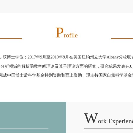
P
Rofile
博士学位；2017年9月至2019年9月在美国纽约州立大学Albany分校联
函分析领域的解析函数空间理论及算子理论方面的研究，研究成果发表在
J.
完成中国博士后科学基金特别资助和面上资助，现主持
国家自然科学基金
W
Ork Experien