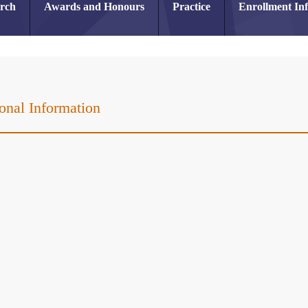
arch
Awards and Honours
Practice
Enrollment In
onal Information
r