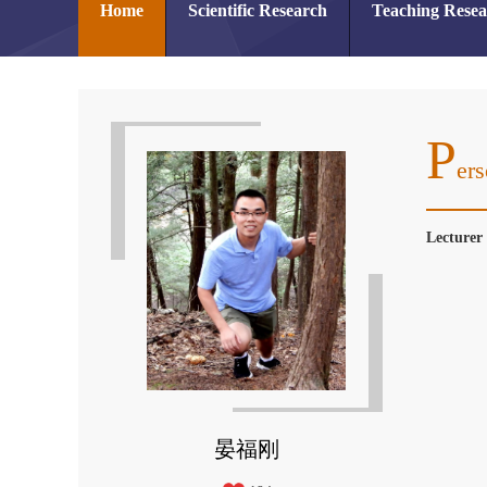
Home
Scientific Research
Teaching Rese
P
Ers
Lecture
晏福刚