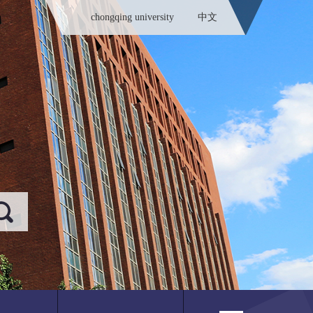
chongqing university
中文