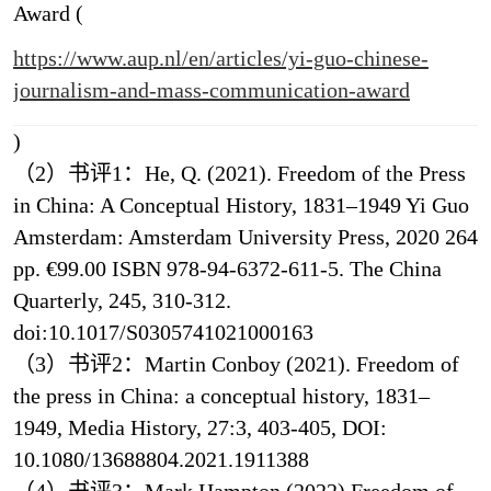
Award (
https://www.aup.nl/en/articles/yi-guo-chinese-
journalism-and-mass-communication-award
)
（2）书评1：He, Q. (2021). Freedom of the Press
in China: A Conceptual History, 1831–1949 Yi Guo
Amsterdam: Amsterdam University Press, 2020 264
pp. €99.00 ISBN 978-94-6372-611-5. The China
Quarterly, 245, 310-312.
doi:10.1017/S0305741021000163
（3）书评2：Martin Conboy (2021). Freedom of
the press in China: a conceptual history, 1831–
1949, Media History, 27:3, 403-405, DOI:
10.1080/13688804.2021.1911388