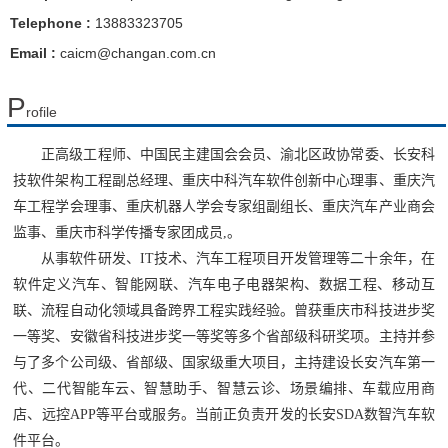
Telephone :
13883323705
Email :
caicm@changan.com.cn
P
rofile
正
高级工程师、
中国民主建国会会员
、
渝北区政协
常委
、
长安
科
技软件架构工程副总经理
、
重庆中科
汽车
软件创新中心理事
、重庆汽
车工程学会理事、重庆机器人学会专家组副组长、
重庆汽车产业商会
监事
、
重庆市科学传播专家团成员,
。
从事软件研发、IT技术、
汽车工程
项目开发管理等
二十
余年，在
软件定义汽车
、
智能网联、
汽车电子电器架构
、
数据工程
、移动互
联、流程自动化领域
具备跨界
工程实践
经验
。曾获重庆市科技进步奖
一等奖、安徽省科技进步奖一等奖等多个省部级科研奖项。
主持并参
与了多个公司级、省部级、国家级重大项目，主持建设长安汽车第一
代、二代智能车云、智慧助手、智慧云诊、场景编排、车载应用商
店、远控APP等平台或服务
。
当前正负责开发的长安SDA数智汽车软
件平台。