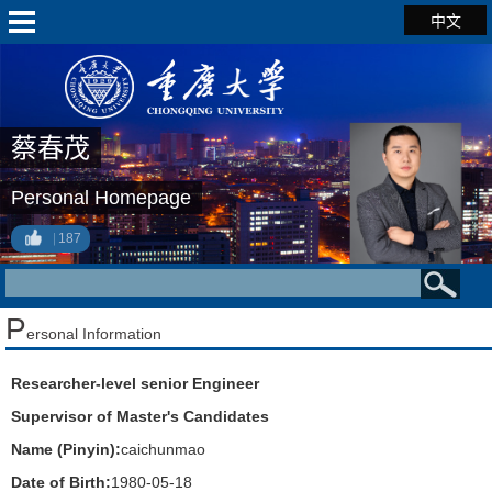
中文
蔡春茂
Personal Homepage
187
P
ersonal Information
Researcher-level senior Engineer
Supervisor of Master's Candidates
Name (Pinyin):
caichunmao
Date of Birth:
1980-05-18