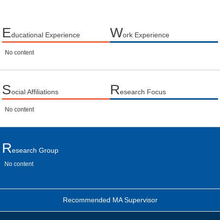
E
W
ducational Experience
ork Experience
No content
S
R
ocial Affiliations
esearch Focus
No content
R
Esearch Group
No content
Recommended MA Supervisor