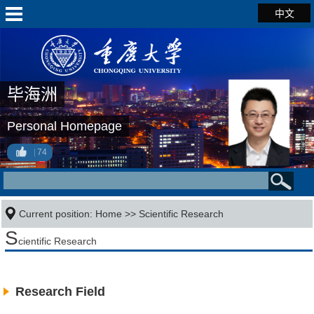
中文
毕海洲
Personal Homepage
74
Current position:
Home
>>
Scientific Research
S
cientific Research
Research Field