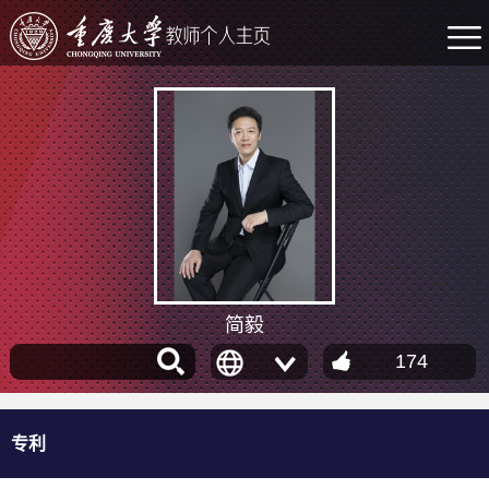
简毅
174
专利