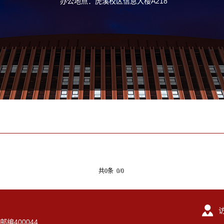
办公地点：虎溪校区信息大楼A218
共0条 0/0
编400044