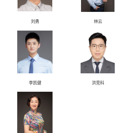
刘勇
林云
李凯健
洪竞科