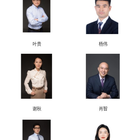
叶贵
杨伟
谢秋
肖智