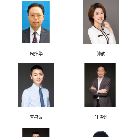
周焯华
钟韵
查泉波
叶晓甦