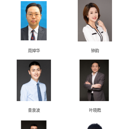
周焯华
钟韵
查泉波
叶晓甦