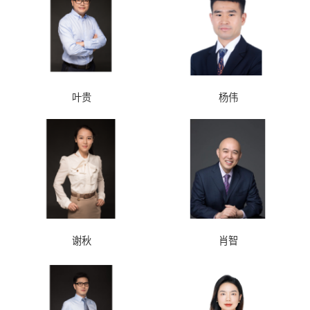
叶贵
杨伟
谢秋
肖智