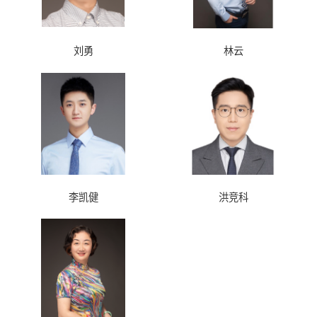
刘勇
林云
李凯健
洪竞科