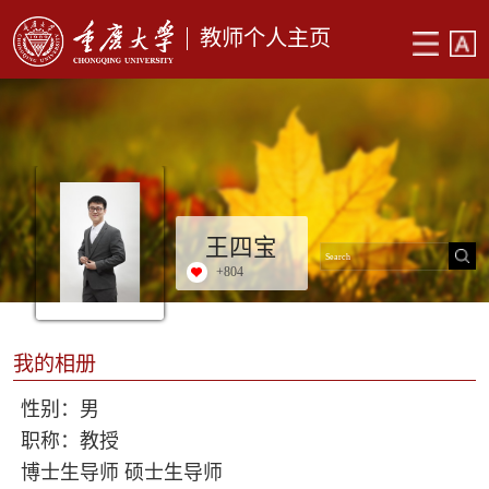
教师个人主页
王四宝
+
804
我的相册
性别：男
职称：教授
博士生导师 硕士生导师