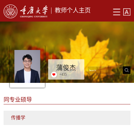
教师个人主页
蒲俊杰
+
435
同专业硕导
传播学