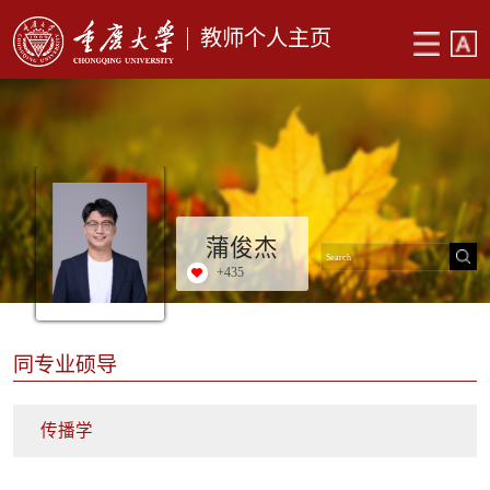
教师个人主页
蒲俊杰
+
435
同专业硕导
传播学