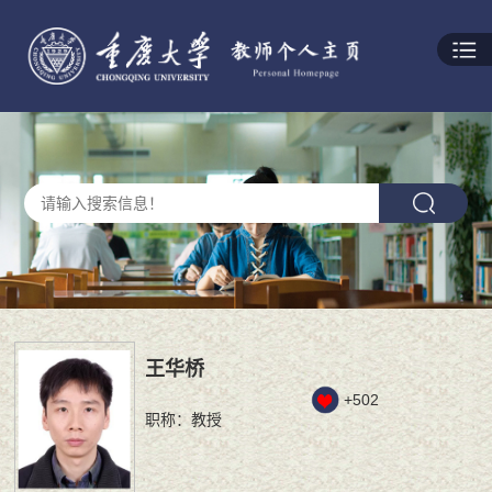
王华桥
+
502
职称：教授