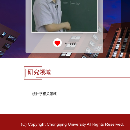
+
888
研究领域
统计学相关领域
(C) Copyright Chongqing University All Rights Reserved.