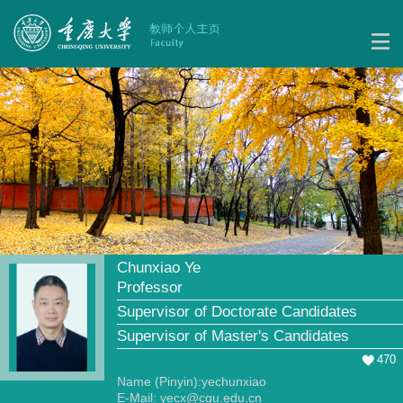
Chunxiao Ye
Professor
Supervisor of Doctorate Candidates
Supervisor of Master's Candidates
470
Name (Pinyin):yechunxiao
E-Mail:
yecx@cqu.edu.cn