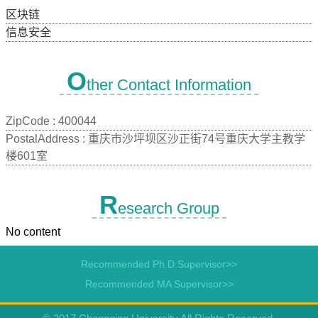
区块链
信息安全
O
ther Contact Information
ZipCode :
400044
PostalAddress :
重庆市沙坪坝区沙正街74号重庆大学主教学
楼601室
R
esearch Group
No content
Recommended Ph.D.Supervisor>>
Recommended MA Supervisor>>