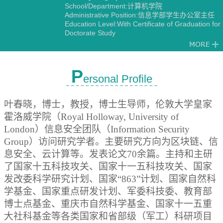
School/Department:计算机学院
Administrative Position:信息学部学生办公室主任
Education Level:With Certificate of Graduation for
Doctorate Study
Business Address:信息科研大楼7楼
Gender:Male
Contact Information:13883967200
Degree:Doctoral degree
P
ersonal Profile
Status:Employed
Alma Mater:重庆大学
Discipline:Other specialties in Software
叶春晓，博士，教授，博士生导师，伦敦大学皇家
Engineering
Computer Applications Technology
霍洛威学院（Royal Holloway, University of
London）信息安全团队（Information Security
Group）访问研究学者。主要研究方向为区块链、信
息安全、云计算等。发表论文70余篇。主持和主研
了国家十五科技攻关、国家十一五科技攻关、国家
发改委科学研究计划、国家“863”计划、国家自然科
学基金、国家重点研发计划、军委科技委、教育部
博士点基金、重庆市自然科学基金、国家十一五重
大社科基金等各类国家和省部级（军工）科研项目