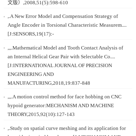
文版）,2008,51(5):598-610
,.A New Error Model and Compensation Strategy of
Angle Encoder in Torsional Characteristic Measurem....
[J:SENSORS,19(17):-
,,,.Mathematical Model and Tooth Contact Analysis of
an Internal Helical Gear Pair with Selectable Co....
[J:INTERNATIONAL JOURNAL OF PRECISION
ENGINEERING AND
MANUFACTURING,2018,19:837-848
,,,.A motion control method for face hobbing on CNC
hypoid generator:MECHANISM AND MACHINE
THEORY,2015,92(10):127-143
,.Study on spatial curve meshing and its application for