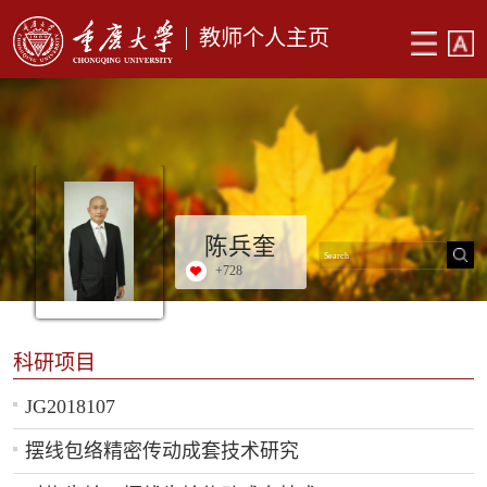
教师个人主页
陈兵奎
+
728
科研项目
JG2018107
摆线包络精密传动成套技术研究