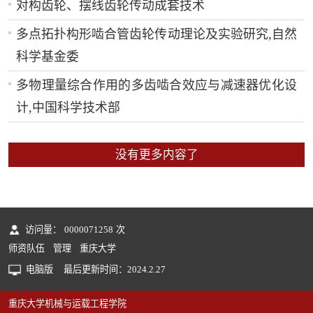
对构齿轮、摆线齿轮传动成套技术
多点拓扑构形啮合管齿轮传动理论及实验研究,自然
科学基金委
多物理量综合作用的多齿啮合效应与减速器优化设
计,中国科学技术部
没有更多内容了
访问量：
0000071258
次
师资队伍
管理
重庆大学
电脑版
最后更新时间：
2024
.
2
.
27
重庆大学机械与运载工程学院