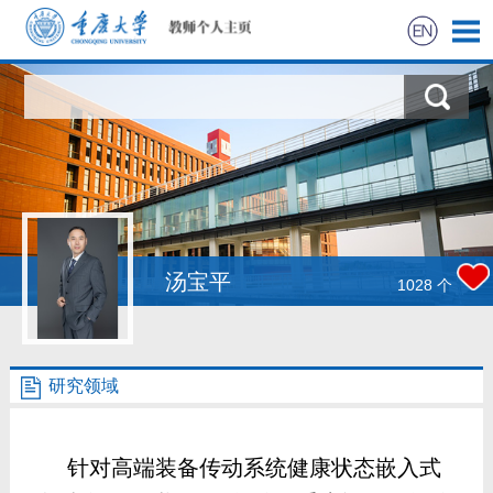
首页
科学研究
教学研究
获奖信息
汤宝平
1028
个
社会实践
研究领域
招生信息
学生信息
针对高端装备传动系统健康状态嵌入式