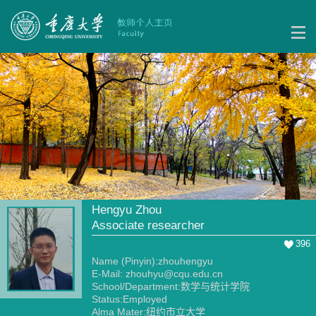
Hengyu Zhou
Associate researcher
396
Name (Pinyin):zhouhengyu
E-Mail:
zhouhyu@cqu.edu.cn
School/Department:数学与统计学院
Status:Employed
Alma Mater:纽约市立大学