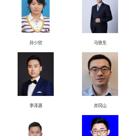
孙少欣
马铁东
李泽源
井冈山