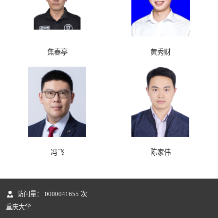
焦春亭
黄秀财
冯飞
陈家伟
访问量：
0000041655
次
重庆大学