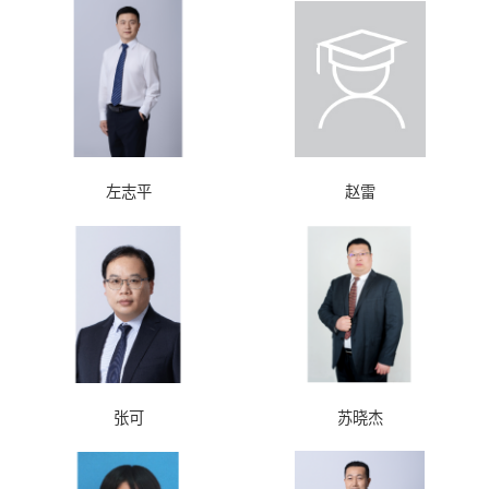
左志平
赵雷
张可
苏晓杰