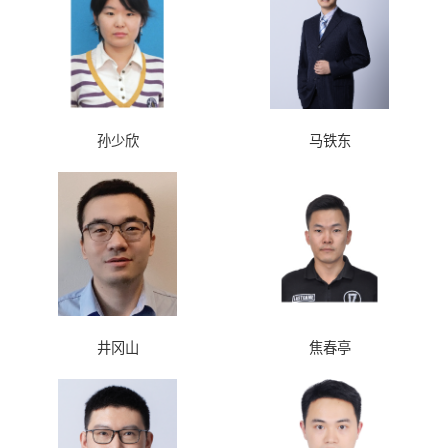
孙少欣
马铁东
井冈山
焦春亭