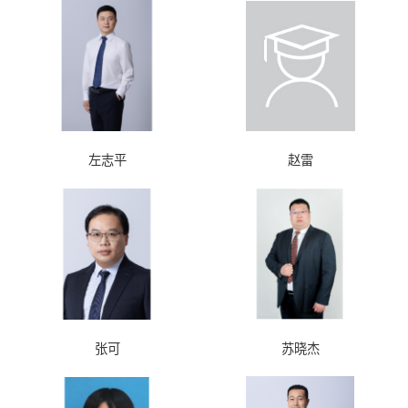
左志平
赵雷
张可
苏晓杰