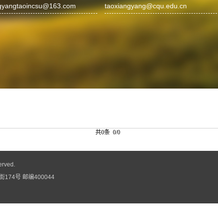
gyangtaoincsu@163.com
taoxiangyang@cqu.edu.cn
共0条 0/0
erved.
74号 邮编400044