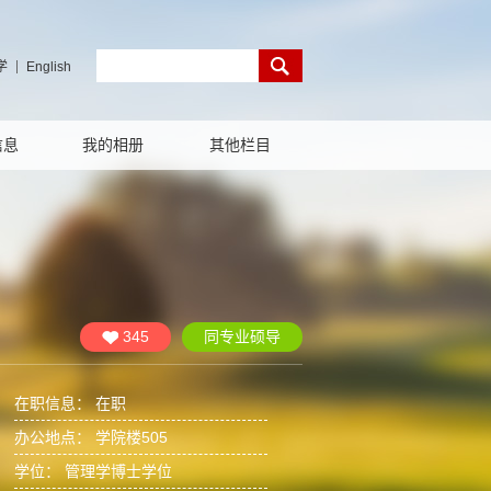
学
English
信息
我的相册
其他栏目
345
同专业硕导
在职信息： 在职
办公地点： 学院楼505
学位： 管理学博士学位